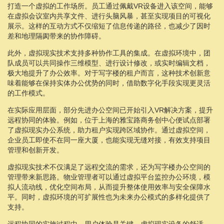
打造一个虚拟的工作场所。员工通过佩戴VR设备进入该空间，能够
在虚拟会议室内共享文件、进行头脑风暴，甚至实现项目的可视化
展示。这样的互动方式不仅缩短了信息传递的路径，也减少了因时
差和地理隔阂带来的协作障碍。
此外，虚拟现实技术支持多种协作工具的集成。在虚拟环境中，团
队成员可以共同操作三维模型、进行设计修改，或实时编辑文档，
极大地提升了办公效率。对于写字楼的租户而言，这种技术创新意
味着能够在保持实体办公优势的同时，借助数字化手段实现更灵活
的工作模式。
在实际应用层面，部分先进办公空间已开始引入VR解决方案，提升
远程协同的体验。例如，位于上海的雅宝路商务创中心便试点部署
了虚拟现实办公系统，助力租户实现跨区域协作。通过虚拟空间，
企业员工即使不在同一座大厦，也能实现无缝对接，有效支持项目
管理和创新开发。
虚拟现实技术不仅满足了远程交流的需求，还为写字楼办公空间的
管理带来新思路。物业管理者可以通过虚拟平台监控办公环境，模
拟人流动线，优化空间布局，从而提升整体使用效率与安全保障水
平。同时，虚拟环境的可扩展性也为未来办公模式的多样化提供了
支持。
远程协同的实施过程中，用户体验是关键。虚拟现实设备的舒适