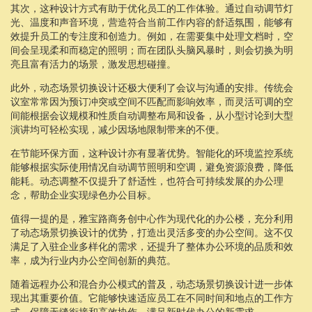
其次，这种设计方式有助于优化员工的工作体验。通过自动调节灯
光、温度和声音环境，营造符合当前工作内容的舒适氛围，能够有
效提升员工的专注度和创造力。例如，在需要集中处理文档时，空
间会呈现柔和而稳定的照明；而在团队头脑风暴时，则会切换为明
亮且富有活力的场景，激发思想碰撞。
此外，动态场景切换设计还极大便利了会议与沟通的安排。传统会
议室常常因为预订冲突或空间不匹配而影响效率，而灵活可调的空
间能根据会议规模和性质自动调整布局和设备，从小型讨论到大型
演讲均可轻松实现，减少因场地限制带来的不便。
在节能环保方面，这种设计亦有显著优势。智能化的环境监控系统
能够根据实际使用情况自动调节照明和空调，避免资源浪费，降低
能耗。动态调整不仅提升了舒适性，也符合可持续发展的办公理
念，帮助企业实现绿色办公目标。
值得一提的是，雅宝路商务创中心作为现代化的办公楼，充分利用
了动态场景切换设计的优势，打造出灵活多变的办公空间。这不仅
满足了入驻企业多样化的需求，还提升了整体办公环境的品质和效
率，成为行业内办公空间创新的典范。
随着远程办公和混合办公模式的普及，动态场景切换设计进一步体
现出其重要价值。它能够快速适应员工在不同时间和地点的工作方
式，保障无缝衔接和高效协作，满足新时代办公的新需求。